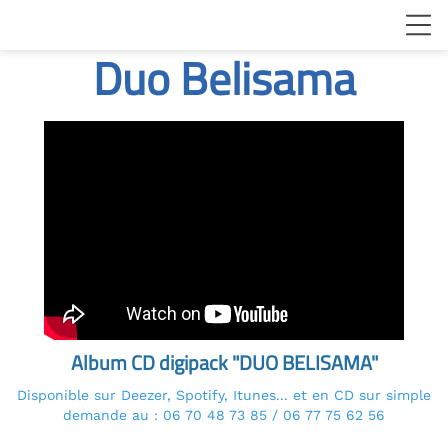
Duo Belisama
Album CD digipack "DUO BELISAMA"
Disponible sur Deezer, Spotify, Itunes... et en CD sur simple
demande au : 06 70 48 73 85 / 06 77 75 62 56